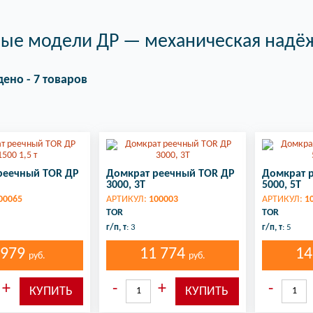
ые модели ДР — механическая надёж
дено - 7 товаров
реечный TOR ДР
Домкрат реечный TOR ДР
Домкрат 
3000, 3Т
5000, 5Т
00065
АРТИКУЛ:
100003
АРТИКУЛ:
1
TOR
TOR
г/п, т
: 3
г/п, т
: 5
 979
11 774
14
руб.
руб.