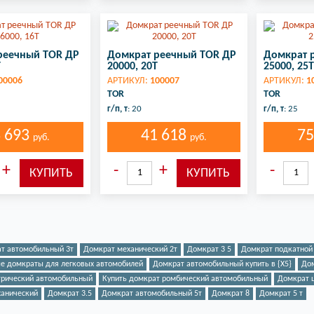
реечный TOR ДР
Домкрат реечный TOR ДР
Домкрат 
Т
20000, 20Т
25000, 25Т
00006
АРТИКУЛ:
100007
АРТИКУЛ:
1
TOR
TOR
г/п, т
: 20
г/п, т
: 25
8 693
41 618
75
руб.
руб.
ат автомобильный 3т
Домкрат механический 2т
Домкрат 3 5
Домкрат подкатной
е домкраты для легковых автомобилей
Домкрат автомобильный купить в {X5}
Дом
трический автомобильный
Купить домкрат ромбический автомобильный
Домкрат 
ханический
Домкрат 3.5
Домкрат автомобильный 5т
Домкрат 8
Домкрат 5 т