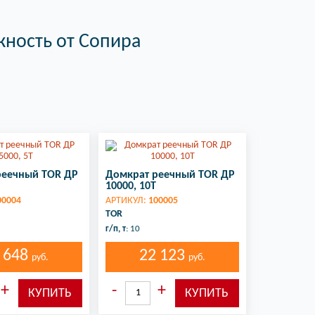
ность от Сопира
реечный TOR ДР
Домкрат реечный TOR ДР
10000, 10Т
00004
АРТИКУЛ:
100005
TOR
г/п, т
: 10
 648
22 123
руб.
руб.