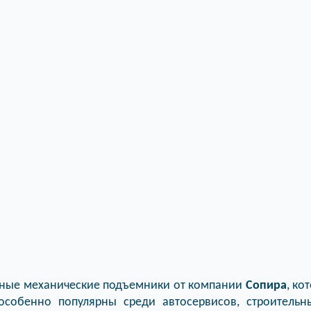
чные механические подъемники от компании
Сопира
, ко
собенно популярны среди автосервисов, строительн