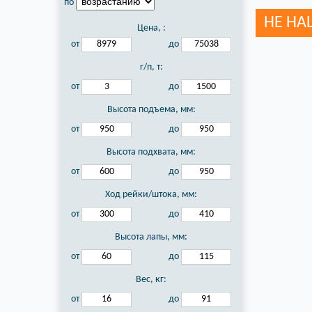
по
НЕ НА
Цена,
:
от
до
г/п, т:
от
до
Высота подъема, мм:
от
до
Высота подхвата, мм:
от
до
Ход рейки/штока, мм:
от
до
Высота лапы, мм:
от
до
Вес, кг:
от
до