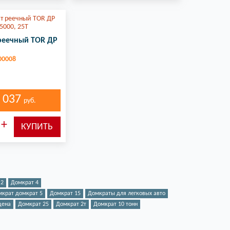
реечный TOR ДР
00008
 037
руб.
 2
Домкрат 4
крат домкрат 5
Домкрат 15
Домкраты для легковых авто
цена
Домкрат 25
Домкрат 2т
Домкрат 10 тонн