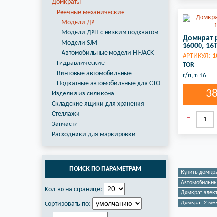
Домкраты
Реечные механические
Модели ДР
Модели ДРН с низким подхватом
Домкрат 
Модели SJM
16000, 16
Автомобильные модели HI-JACK
АРТИКУЛ:
1
Гидравлические
TOR
Винтовые автомобильные
г/п, т
: 16
Подкатные автомобильные для СТО
3
Изделия из силикона
Складские ящики для хранения
Стеллажи
Запчасти
Расходники для маркировки
ПОИСК ПО ПАРАМЕТРАМ
Купить домкр
Автомобильны
Кол-во на странице:
Домкрат элек
Домкрат 2 ме
Сортировать по: