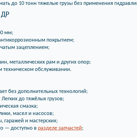
ать до 10 тонн тяжелые грузы без применения гидравли
 ДР
00 мм;
 антикоррозионным покрытием;
бчатым зацеплением;
ин, металлических рам и других опор;
ом техническом обслуживании.
ает без дополнительных технологий;
Легких до тяжёлых грузов;
ческая смазка;
ики, масел и насосов;
, гаражей и мастерских;
го — доступно в
разделе запчастей
;