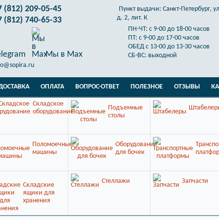
7 (812) 209-05-45
Пункт выдачи:
Санкт-Петербург, у
д. 2, лит. К
7 (812) 740-65-33
ПН-ЧТ: с 9-00 до 18-00 часов
ПТ: с 9-00 до 17-00 часов
ОБЕД с 13-00 до 13-30 часов
elegram
Мы в Max
СБ-ВС: выходной
fo@sopira.ru
ДОСТАВКА
ОПЛАТА
ВОПРОС-ОТВЕТ
ПОЛЕЗНОЕ
ОТЗЫВЫ
КА
Складское
Подъемные
Штабелер
оборудование
столы
Поломоечные
Оборудование
Транспо
машины
для бочек
платфо
Стеллажи
Запчасти
Складские
ящики для
хранения