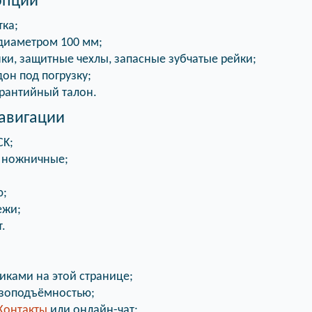
опции
тка;
диаметром 100 мм;
ки, защитные чехлы, запасные зубчатые рейки;
он под погрузку;
арантийный талон.
навигации
CK;
 ножничные;
ю;
ежи;
.
иками на этой странице;
узоподъёмностью;
Контакты
или онлайн-чат;