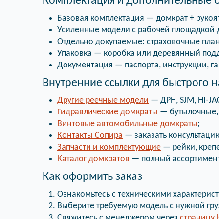
Комплектация и дополнительные 
Базовая комплектация — домкрат + рукоя
Усиленные модели с рабочей площадкой 
Отдельно докупаемые: страховочные план
Упаковка — коробка или деревянный подд
Документация — паспорта, инструкции, г
Внутренние ссылки для быстрого 
Другие реечные модели
— ДРН, SJM, HI-JA
Гидравлические домкраты
— бутылочные,
Винтовые автомобильные домкраты
;
Контакты Сопира
— заказать консультаци
Запчасти и комплектующие
— рейки, креп
Каталог домкратов
— полный ассортимент
Как оформить заказ
Ознакомьтесь с техническими характерист
Выберите требуемую модель с нужной гр
Свяжитесь с менеджером через
страницу 