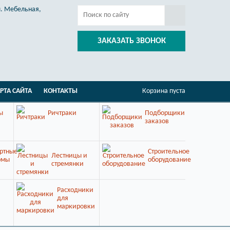
л. Мебельная,
ЗАКАЗАТЬ ЗВОНОК
РТА САЙТА
КОНТАКТЫ
Корзина пуста
ы
Ричтраки
Подборщики
заказов
ртные
Строительное
Лестницы и
рмы
оборудование
стремянки
Расходники
для
маркировки