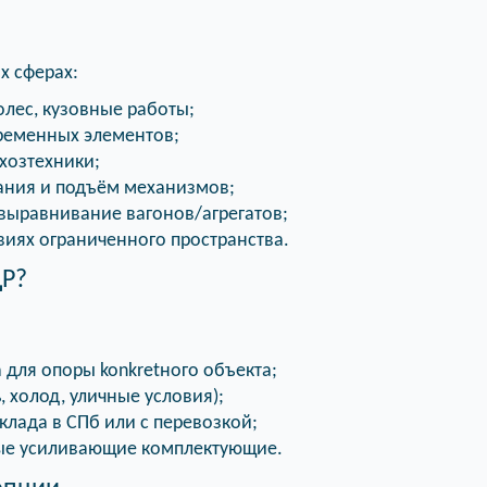
х сферах:
лес, кузовные работы;
ременных элементов;
хозтехники;
ния и подъём механизмов;
выравнивание вагонов/агрегатов;
виях ограниченного пространства.
ДР?
 для опоры konkretного объекта;
 холод, уличные условия);
клада в СПб или с перевозкой;
ные усиливающие комплектующие.