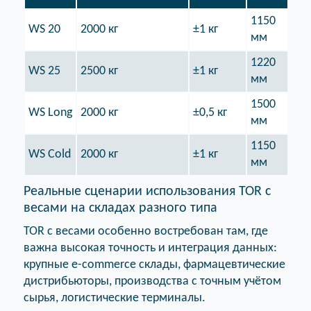
1150
WS 20
2000 кг
±1 кг
Да 
мм
1220
WS 25
2500 кг
±1 кг
Да 
мм
1500
WS Long
2000 кг
±0,5 кг
Да 
мм
1150
Да 
WS Cold
2000 кг
±1 кг
мм
-30
Реальные сценарии использования TOR с
весами на складах разного типа
TOR с весами особенно востребован там, где
важна высокая точность и интеграция данных:
крупные e-commerce склады, фармацевтические
дистрибьюторы, производства с точным учётом
сырья, логистические терминалы.