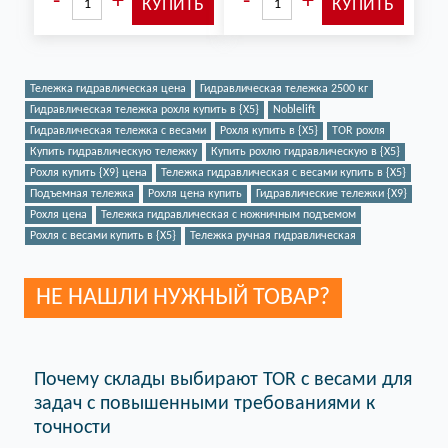
Тележка гидравлическая цена
Гидравлическая тележка 2500 кг
Гидравлическая тележка рохля купить в {X5}
Noblelift
Гидравлическая тележка с весами
Рохля купить в {X5}
TOR рохля
Купить гидравлическую тележку
Купить рохлю гидравлическую в {X5}
Рохля купить {X9} цена
Тележка гидравлическая с весами купить в {X5}
Подъемная тележка
Рохля цена купить
Гидравлические тележки {X9}
Рохля цена
Тележка гидравлическая с ножничным подъемом
Рохля с весами купить в {X5}
Тележка ручная гидравлическая
НЕ НАШЛИ НУЖНЫЙ ТОВАР?
Почему склады выбирают TOR с весами для
задач с повышенными требованиями к
точности