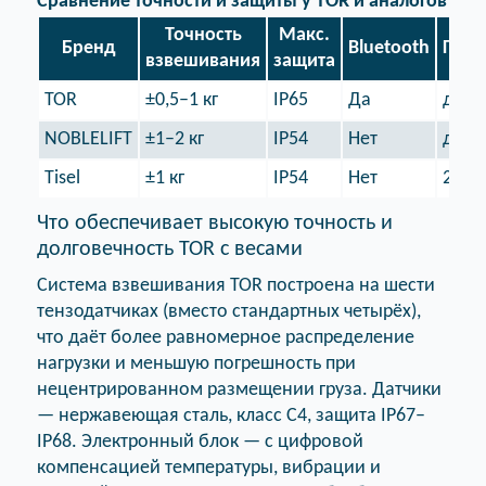
Сравнение точности и защиты у TOR и аналогов
Точность
Макс.
Бренд
Bluetooth
Груз
взвешивания
защита
TOR
±0,5–1 кг
IP65
Да
до 25
NOBLELIFT
±1–2 кг
IP54
Нет
до 20
Tisel
±1 кг
IP54
Нет
2000 
Что обеспечивает высокую точность и
долговечность TOR с весами
Система взвешивания TOR построена на шести
тензодатчиках (вместо стандартных четырёх),
что даёт более равномерное распределение
нагрузки и меньшую погрешность при
нецентрированном размещении груза. Датчики
— нержавеющая сталь, класс C4, защита IP67–
IP68. Электронный блок — с цифровой
компенсацией температуры, вибрации и