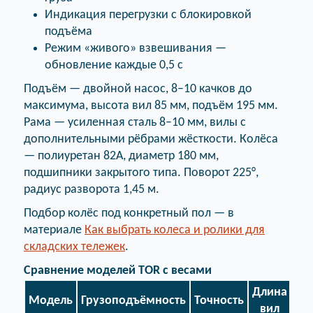
Индикация перегрузки с блокировкой
подъёма
Режим «живого» взвешивания —
обновление каждые 0,5 с
Подъём — двойной насос, 8–10 качков до
максимума, высота вил 85 мм, подъём 195 мм.
Рама — усиленная сталь 8–10 мм, вилы с
дополнительными рёбрами жёсткости. Колёса
— полиуретан 82A, диаметр 180 мм,
подшипники закрытого типа. Поворот 225°,
радиус разворота 1,45 м.
Подбор колёс под конкретный пол — в
материале
Как выбрать колеса и ролики для
складских тележек
.
Сравнение моделей TOR с весами
Длина
Blu
Модель
Грузоподъёмность
Точность
вил