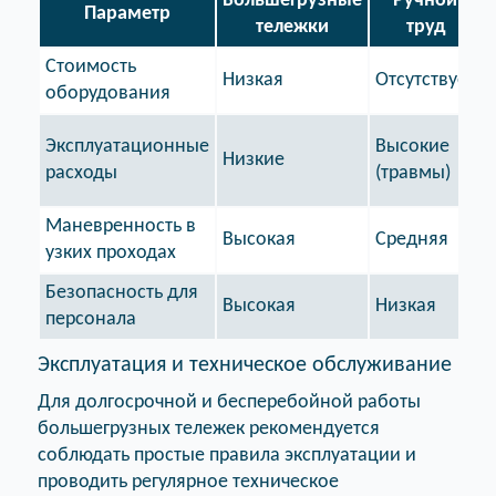
Большегрузные
Ручной
Параметр
тележки
труд
Стоимость
Низкая
Отсутствует
оборудования
Эксплуатационные
Высокие
Низкие
расходы
(травмы)
Маневренность в
Высокая
Средняя
узких проходах
Безопасность для
Высокая
Низкая
персонала
Эксплуатация и техническое обслуживание
Для долгосрочной и бесперебойной работы
большегрузных тележек рекомендуется
соблюдать простые правила эксплуатации и
проводить регулярное техническое