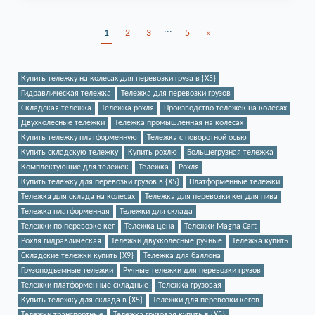
...
1
2
3
5
»
Купить тележку на колесах для перевозки груза в {X5}
Гидравлическая тележка
Тележка для перевозки грузов
Складская тележка
Тележка рохля
Производство тележек на колесах
Двухколесные тележки
Тележка промышленная на колесах
Купить тележку платформенную
Тележка с поворотной осью
Купить складскую тележку
Купить рохлю
Большегрузная тележка
Комплектующие для тележек
Тележка
Рохля
Купить тележку для перевозки грузов в {X5}
Платформенные тележки
Тележка для склада на колесах
Тележка для перевозки кег для пива
Тележка платформенная
Тележки для склада
Тележки по перевозке кег
Тележка цена
Тележки Magna Cart
Рохля гидравлическая
Тележки двухколесные ручные
Тележка купить
Складские тележки купить {X9}
Тележка для баллона
Грузоподъемные тележки
Ручные тележки для перевозки грузов
Тележки платформенные складные
Тележка грузовая
Купить тележку для склада в {X5}
Тележки для перевозки кегов